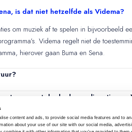
ena, is dat niet hetzelfde als Videma?
ties om muziek af te spelen in bijvoorbeeld e
v-programma’s. Videma regelt niet de toestemm
ramma, hierover gaan Buma en Sena.
tuur?
opie van de (originele) factuur downloaden/aan
 vertonen met de doelgroeplicentie van
ls je deze via de e-mail hebt ontvangen, dan 
s
ma krijg je auteursrechtelijke toestemming vo
ise content and ads, to provide social media features and to an
gramma’s die worden uitgezonden op de kana
rmation about your use of our site with our social media, advertis
 combine it with other information that you’ve provided to them o