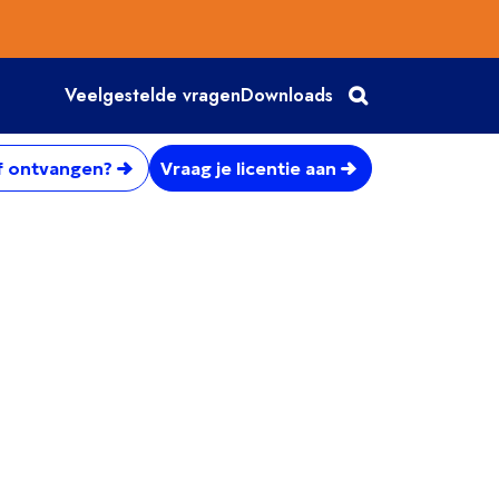
Veelgestelde vragen
Downloads
f ontvangen?
Vraag je licentie aan