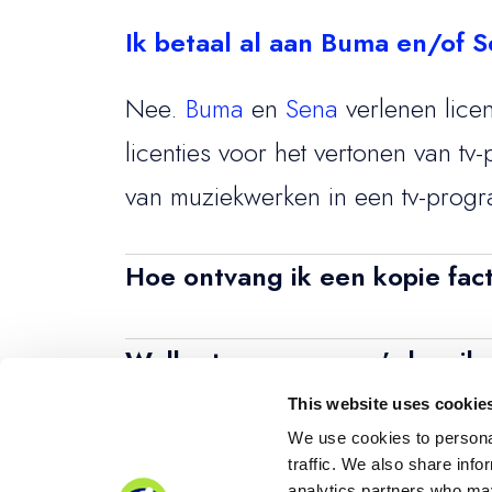
Ik betaal al aan Buma en/of S
Nee.
Buma
en
Sena
verlenen licen
licenties voor het vertonen van t
van muziekwerken in een tv-prog
Hoe ontvang ik een kopie fac
In je online dossier kun je een k
Welke tv-programma’s kan ik
op de herinnering of aanmaning. A
This website uses cookie
Met de doelgroeplicentie van Vide
naar je dossier.
We use cookies to personal
groepsvertoning van alle tv-pro
traffic. We also share info
Naar alle veelgestelde vragen
analytics partners who may