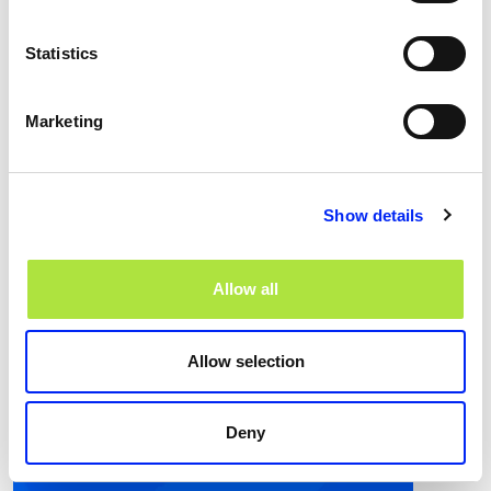
Statistics
Marketing
Joost Drost
Senior Klantadviseur
Show details
joost.drost@videma.nl
Allow all
06 - 13 56 98 43
Allow selection
Deny