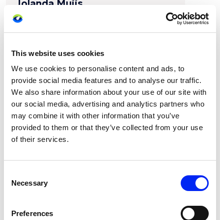
Jolanda Muijs
Back Office
info@videma.nl
This website uses cookies
We use cookies to personalise content and ads, to
0183 - 583 000 (optie 2)
provide social media features and to analyse our traffic.
We also share information about your use of our site with
our social media, advertising and analytics partners who
may combine it with other information that you’ve
provided to them or that they’ve collected from your use
of their services.
Consent
Necessary
Selection
Preferences