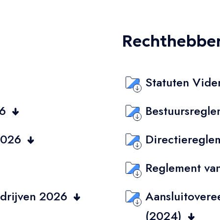
Rechthebbe
Statuten Vid
26
Bestuursregl
 2026
Directieregl
Reglement va
edrijven 2026
Aansluitover
(2024)