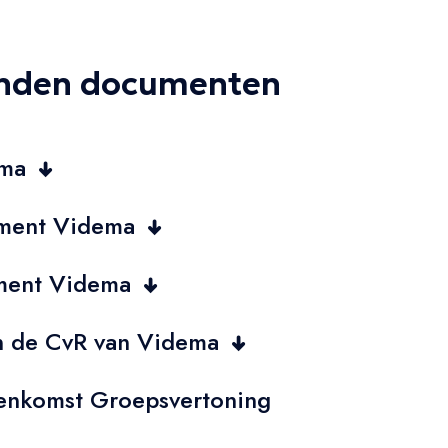
nden documenten
ema
ement Videma
ement Videma
n de CvR van Videma
eenkomst Groepsvertoning