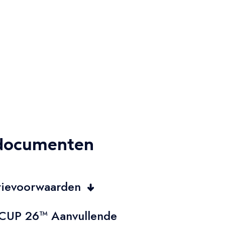
 documenten
tievoorwaarden
CUP 26™ Aanvullende