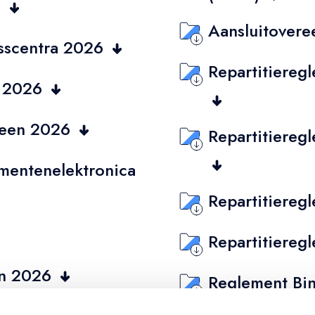
6
Aansluitover
esscentra 2026
Repartitiereg
a 2026
meen 2026
Repartitiereg
mentenelektronica
Repartitiereg
Repartitiereg
gen 2026
Reglement Bi