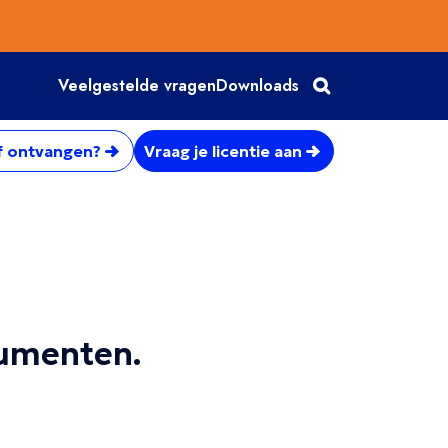
Veelgestelde vragen
Downloads
f ontvangen?
Vraag je licentie aan
cumenten.