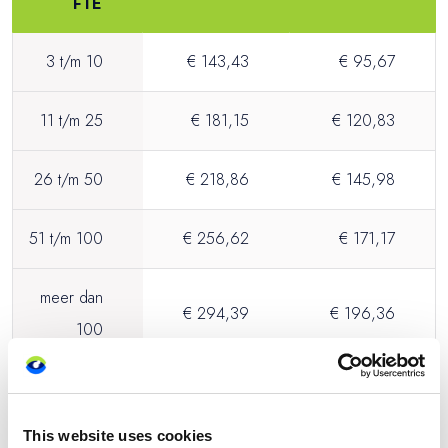
FTE
3 t/m 10
€ 143,43
€ 95,67
11 t/m 25
€ 181,15
€ 120,83
26 t/m 50
€ 218,86
€ 145,98
51 t/m 100
€ 256,62
€ 171,17
meer dan
€ 294,39
€ 196,36
100
Werkplekken met TV
Wil je tv-programma’s vertonen op individuele werkplekken?
This website uses cookies
Dan geldt een vast bedrag per aansluiting.