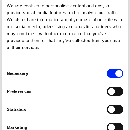
We use cookies to personalise content and ads, to
provide social media features and to analyse our traffic.
Bruto
Netto
We also share information about your use of our site with
our social media, advertising and analytics partners who
Per werkplek
€ 64,21
€ 42,83
may combine it with other information that you’ve
provided to them or that they’ve collected from your use
of their services.
Tarieven zijn op jaarbasis en excl. btw.
De netto vergoeding bevat een korting van 33,3% en geldt bij
aanmelding uit eigen beweging of binnen een door Videma gestelde
reactieperiode en blijft alleen behouden als je de factuur op tijd aan ons
Consent
betaalt.
Necessary
Selection
Op de licentie zijn de
licentievoorwaarden
van toepassing.
Een licentie is niet vereist voor kantoren en bedrijven met minder dan 3
Preferences
FTE.
Het tarief voor werkplek met tv wordt in rekening gebracht vanaf 3
werkplekken met tv-aansluiting.
Statistics
De tarieven gelden per vestiging. Kantoren en bedrijven met meerdere
vestigingen dienen voor elke vestiging afzonderlijk een licentie aan te
vragen. Licenties voor meerdere vestigingen kunnen wel centraal
Marketing
worden gefactureerd.