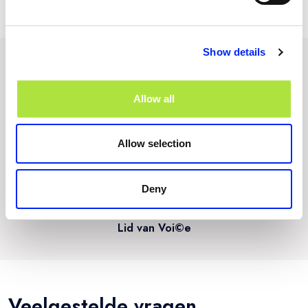
Show details
Snel & eenvoudig geregeld
Allow all
Allow selection
Korting voor leden van brancheorganisaties
Deny
Lid van Voi©e
Veelgestelde vragen