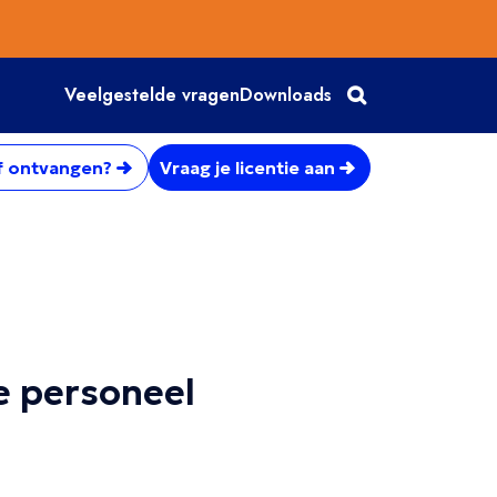
Veelgestelde vragen
Downloads
f ontvangen?
Vraag je licentie aan
e personeel