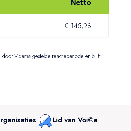
Netto
€ 145,98
 door Videma gestelde reactieperiode en blijft
rganisaties
Lid van Voi©e