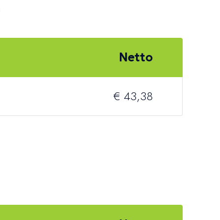
n
Netto
€ 43,38