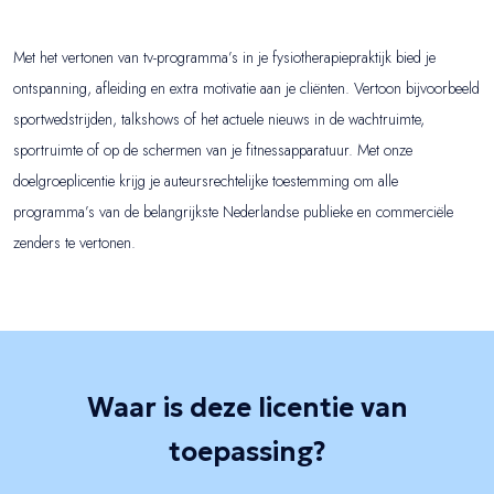
Met het vertonen van tv-programma’s in je fysiotherapiepraktijk bied je
ontspanning, afleiding en extra motivatie aan je cliënten. Vertoon bijvoorbeeld
sportwedstrijden, talkshows of het actuele nieuws in de wachtruimte,
sportruimte of op de schermen van je fitnessapparatuur. Met onze
doelgroeplicentie krijg je auteursrechtelijke toestemming om alle
programma’s van de belangrijkste Nederlandse publieke en commerciële
zenders te vertonen.
Waar is deze licentie van
toepassing?