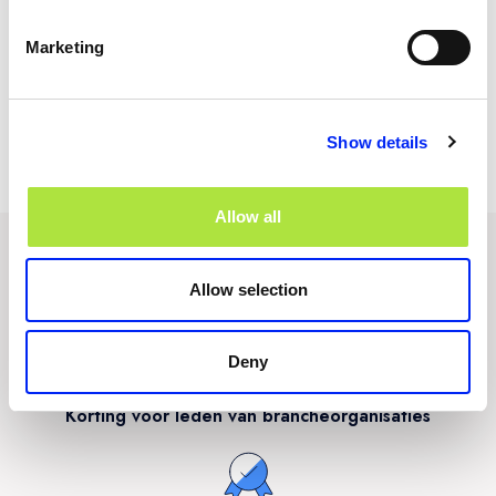
Tarieven zijn op jaarbasis en excl. btw.
Marketing
De netto vergoeding bevat een korting van 33,3% en geldt bij
aanmelding uit eigen beweging of binnen een door Videma gestelde
reactieperiode en blijft alleen behouden als je de factuur op tijd aan ons
betaalt.
Show details
Op de licentie zijn de
licentievoorwaarden
van toepassing.
Allow all
Allow selection
Snel & eenvoudig geregeld
Deny
Korting voor leden van brancheorganisaties