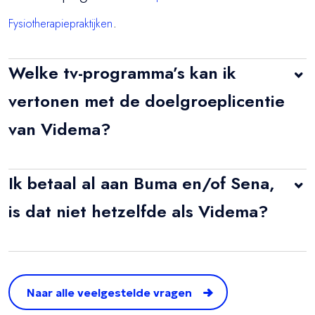
.
Fysiotherapiepraktijken
Welke tv-programma’s kan ik
vertonen met de doelgroeplicentie
van Videma?
Met de doelgroeplicentie van Videma krijg
Ik betaal al aan Buma en/of Sena,
je auteursrechtelijke toestemming voor de
is dat niet hetzelfde als Videma?
doorgifte en groepsvertoning van alle tv-
Nee.
en
verlenen licenties om
programma’s die worden uitgezonden op
Buma
Sena
muziek af te spelen in bijvoorbeeld een
de kanalen: NPO 1, NPO 2, NPO 3 (en de
Naar alle veelgestelde vragen
winkel of café. Videma verleent licenties
digitale kanalen van de Nederlandse