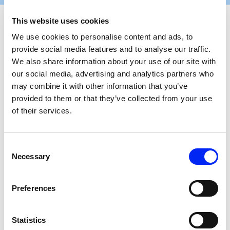
This website uses cookies
Tarieven 2026
We use cookies to personalise content and ads, to
provide social media features and to analyse our traffic.
Voor de licentie betaal je jaarlijks een vast bedrag. Daarmee
We also share information about your use of our site with
kun je een jaar lang onbeperkt tv-programma’s vertonen. De
our social media, advertising and analytics partners who
kosten voor je licentie zijn afhankelijk van hoeveel tv’s er in je
may combine it with other information that you’ve
provided to them or that they’ve collected from your use
fysiotherapiepraktijk aanwezig zijn.
of their services.
Aantal tv's
Bruto
Netto
Consent
1
€ 426,56
€ 284,52
Necessary
Selection
2
€ 853,12
€ 569,03
Preferences
3 of meer
€ 1.279,68
€ 853,55
Statistics